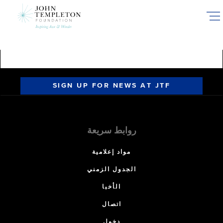
Skip
to
main
content
SIGN UP FOR NEWS AT JTF
روابط سريعة
مواد إعلامية
الجدول الزمني
الأخبا
اتصال
دخول