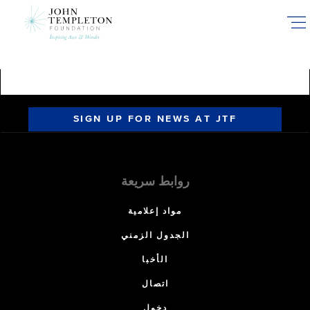
Skip
to
main
content
SIGN UP FOR NEWS AT JTF
روابط سريعة
مواد إعلامية
الجدول الزمني
الأخبا
اتصال
دخول