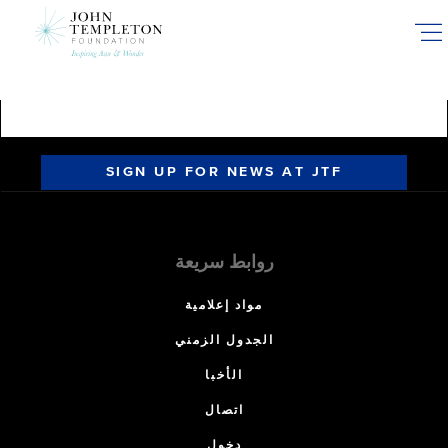
Skip
to
main
content
SIGN UP FOR NEWS AT JTF
روابط سريعة
مواد إعلامية
الجدول الزمني
الأخبا
اتصال
دخول