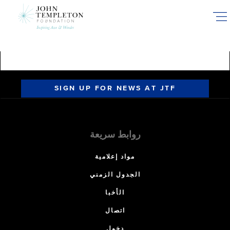
Skip
to
main
content
SIGN UP FOR NEWS AT JTF
روابط سريعة
مواد إعلامية
الجدول الزمني
الأخبا
اتصال
دخول