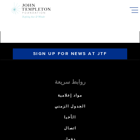
Skip
to
main
content
SIGN UP FOR NEWS AT JTF
روابط سريعة
مواد إعلامية
الجدول الزمني
الأخبا
اتصال
دخول