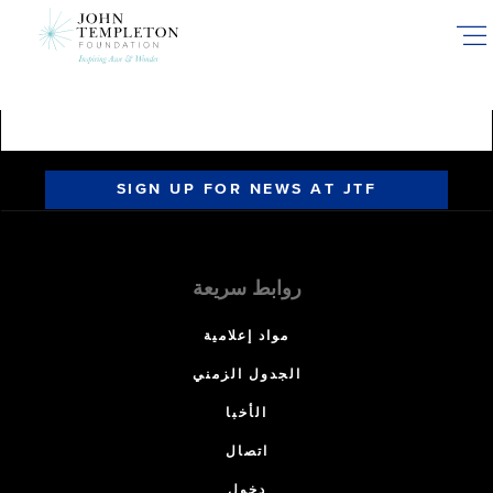
Skip
to
main
content
SIGN UP FOR NEWS AT JTF
روابط سريعة
مواد إعلامية
الجدول الزمني
الأخبا
اتصال
دخول