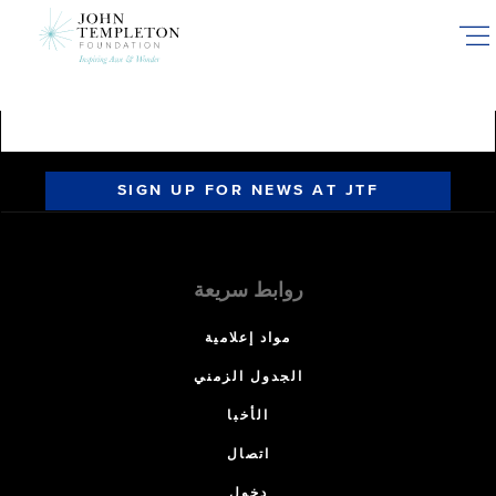
Skip
to
main
content
SIGN UP FOR NEWS AT JTF
روابط سريعة
مواد إعلامية
الجدول الزمني
الأخبا
اتصال
دخول