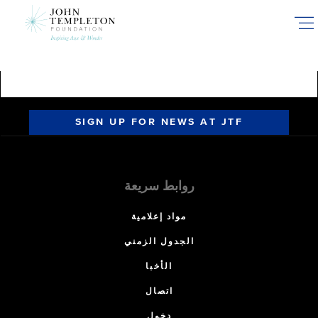
Skip
to
main
content
SIGN UP FOR NEWS AT JTF
روابط سريعة
مواد إعلامية
الجدول الزمني
الأخبا
اتصال
دخول