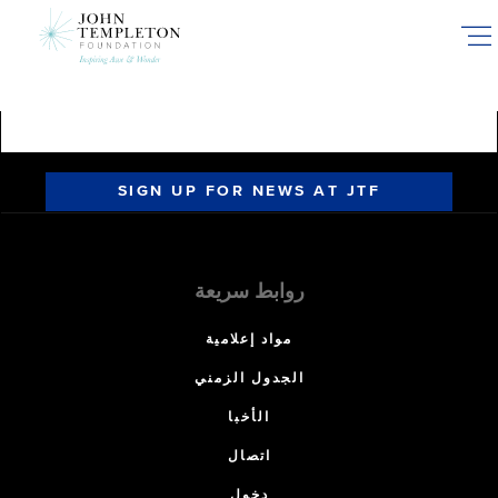
Skip
to
main
content
SIGN UP FOR NEWS AT JTF
روابط سريعة
مواد إعلامية
الجدول الزمني
الأخبا
اتصال
دخول