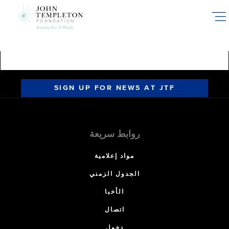
Skip
to
main
content
SIGN UP FOR NEWS AT JTF
روابط سريعة
مواد إعلامية
الجدول الزمني
الأخبا
اتصال
دخول