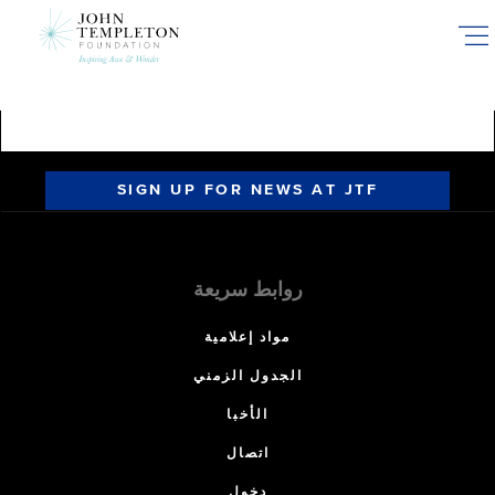
Skip
to
main
content
SIGN UP FOR NEWS AT JTF
روابط سريعة
مواد إعلامية
الجدول الزمني
الأخبا
اتصال
دخول