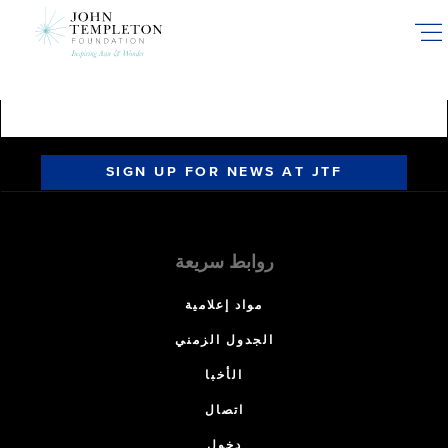
Skip
to
main
content
SIGN UP FOR NEWS AT JTF
روابط سريعة
مواد إعلامية
الجدول الزمني
الأخبا
اتصال
دخول