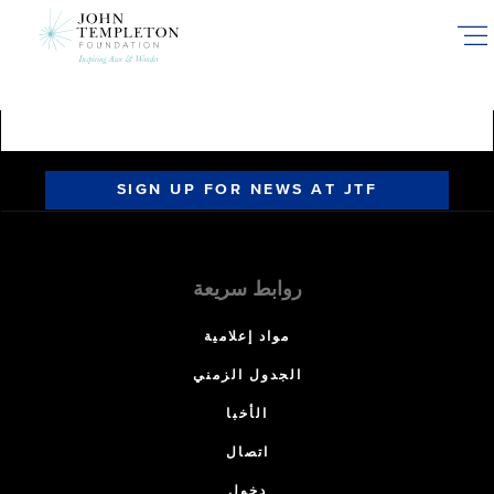
Skip
to
main
content
SIGN UP FOR NEWS AT JTF
روابط سريعة
مواد إعلامية
الجدول الزمني
الأخبا
اتصال
دخول