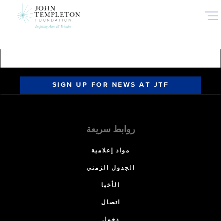
Skip
to
main
content
SIGN UP FOR NEWS AT JTF
روابط سريعة
مواد إعلامية
الجدول الزمني
الأخبا
اتصال
دخول