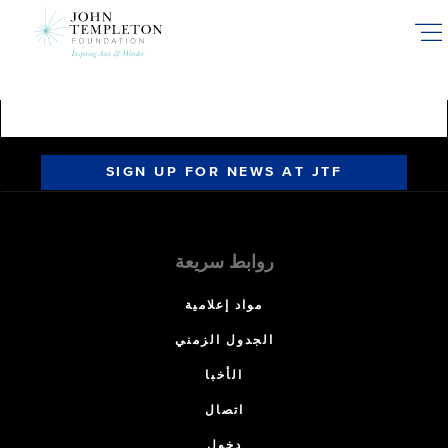
Skip
to
main
content
SIGN UP FOR NEWS AT JTF
روابط سريعة
مواد إعلامية
الجدول الزمني
الأخبا
اتصال
دخول