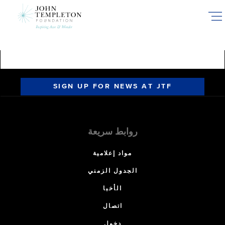
Skip
to
main
content
SIGN UP FOR NEWS AT JTF
روابط سريعة
مواد إعلامية
الجدول الزمني
الأخبا
اتصال
دخول