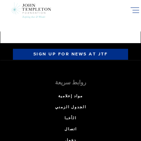
Skip
to
main
content
SIGN UP FOR NEWS AT JTF
روابط سريعة
مواد إعلامية
الجدول الزمني
الأخبا
اتصال
دخول