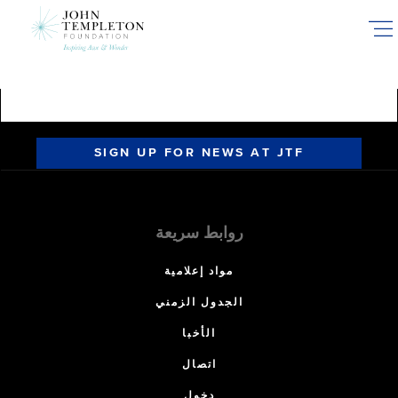
Skip
to
main
content
SIGN UP FOR NEWS AT JTF
روابط سريعة
مواد إعلامية
الجدول الزمني
الأخبا
اتصال
دخول