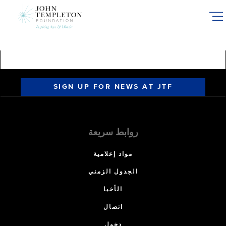
Skip
to
main
content
SIGN UP FOR NEWS AT JTF
روابط سريعة
مواد إعلامية
الجدول الزمني
الأخبا
اتصال
دخول