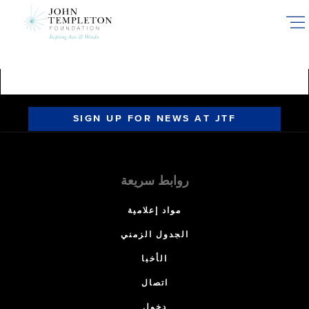
Skip
to
main
content
SIGN UP FOR NEWS AT JTF
روابط سريعة
مواد إعلامية
الجدول الزمني
الأخبا
اتصال
دخول