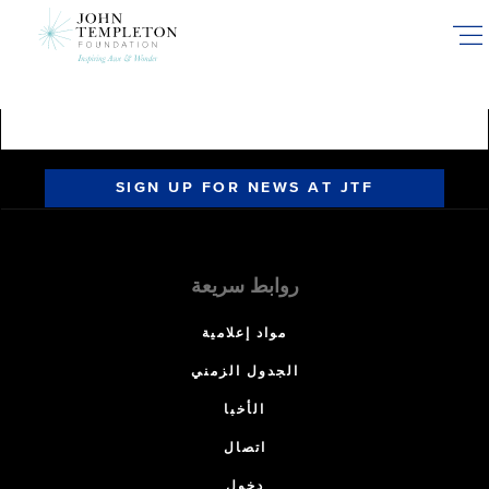
Skip
to
main
content
SIGN UP FOR NEWS AT JTF
روابط سريعة
مواد إعلامية
الجدول الزمني
الأخبا
اتصال
دخول