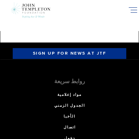
Skip
to
main
content
SIGN UP FOR NEWS AT JTF
روابط سريعة
مواد إعلامية
الجدول الزمني
الأخبا
اتصال
دخول