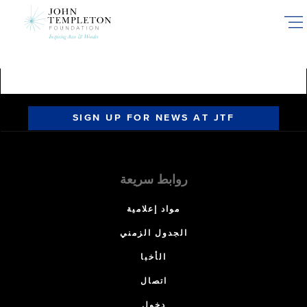
Skip
to
main
content
SIGN UP FOR NEWS AT JTF
روابط سريعة
مواد إعلامية
الجدول الزمني
الأخبا
اتصال
دخول