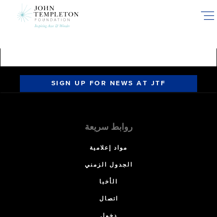
Skip
to
main
content
SIGN UP FOR NEWS AT JTF
روابط سريعة
مواد إعلامية
الجدول الزمني
الأخبا
اتصال
دخول