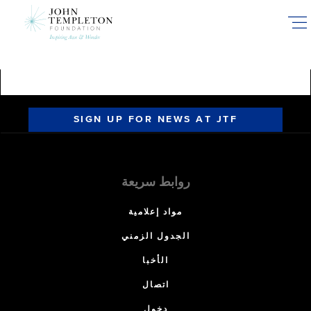
Skip
to
main
content
SIGN UP FOR NEWS AT JTF
روابط سريعة
مواد إعلامية
الجدول الزمني
الأخبا
اتصال
دخول