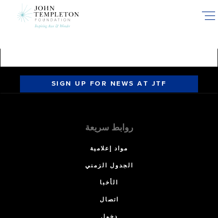
Skip
to
main
content
SIGN UP FOR NEWS AT JTF
روابط سريعة
مواد إعلامية
الجدول الزمني
الأخبا
اتصال
دخول