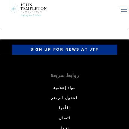
Skip
to
main
content
SIGN UP FOR NEWS AT JTF
روابط سريعة
مواد إعلامية
الجدول الزمني
الأخبا
اتصال
دخول