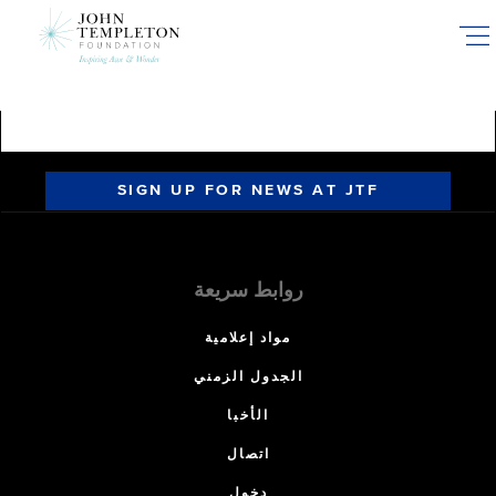
Skip
to
main
content
SIGN UP FOR NEWS AT JTF
روابط سريعة
مواد إعلامية
الجدول الزمني
الأخبا
اتصال
دخول