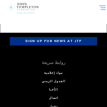
Skip
to
main
content
SIGN UP FOR NEWS AT JTF
روابط سريعة
مواد إعلامية
الجدول الزمني
الأخبا
اتصال
دخول