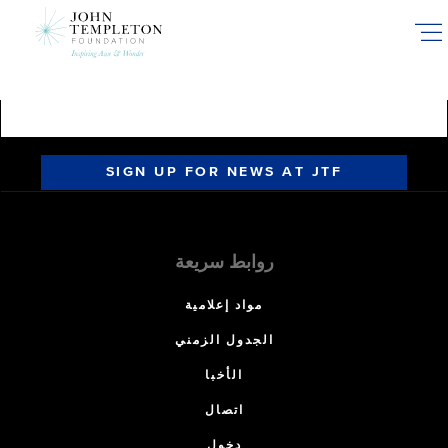
Skip
to
main
content
SIGN UP FOR NEWS AT JTF
روابط سريعة
مواد إعلامية
الجدول الزمني
الأخبا
اتصال
دخول