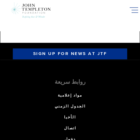
Skip
to
main
content
SIGN UP FOR NEWS AT JTF
روابط سريعة
مواد إعلامية
الجدول الزمني
الأخبا
اتصال
دخول