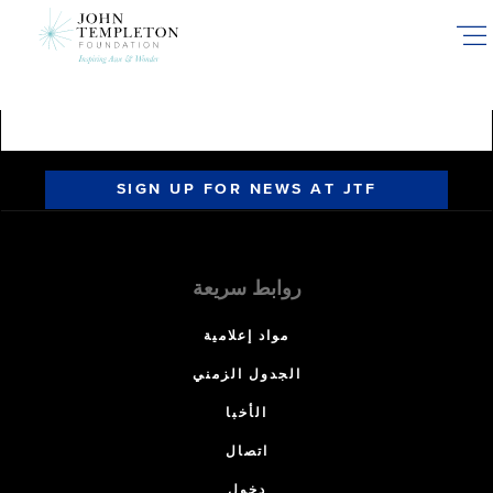
Skip
to
main
content
SIGN UP FOR NEWS AT JTF
روابط سريعة
مواد إعلامية
الجدول الزمني
الأخبا
اتصال
دخول