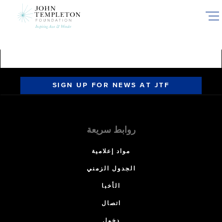
Skip
to
main
content
SIGN UP FOR NEWS AT JTF
روابط سريعة
مواد إعلامية
الجدول الزمني
الأخبا
اتصال
دخول