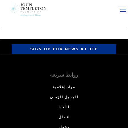
Skip
to
main
content
SIGN UP FOR NEWS AT JTF
روابط سريعة
مواد إعلامية
الجدول الزمني
الأخبا
اتصال
دخول