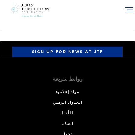
Skip
to
main
content
SIGN UP FOR NEWS AT JTF
روابط سريعة
مواد إعلامية
الجدول الزمني
الأخبا
اتصال
دخول