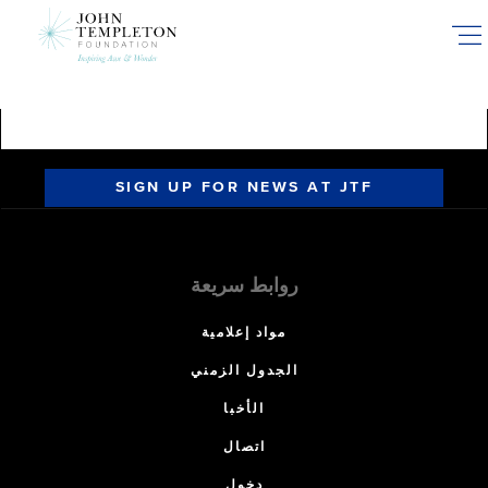
Skip
to
main
content
SIGN UP FOR NEWS AT JTF
روابط سريعة
مواد إعلامية
الجدول الزمني
الأخبا
اتصال
دخول