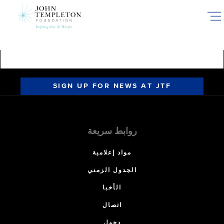
Skip
to
main
content
SIGN UP FOR NEWS AT JTF
روابط سريعة
مواد إعلامية
الجدول الزمني
الأخبا
اتصال
دخول