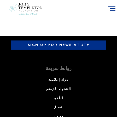
Skip
to
main
content
SIGN UP FOR NEWS AT JTF
روابط سريعة
مواد إعلامية
الجدول الزمني
الأخبا
اتصال
دخول