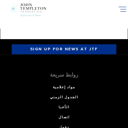
Skip
to
main
content
SIGN UP FOR NEWS AT JTF
روابط سريعة
مواد إعلامية
الجدول الزمني
الأخبا
اتصال
دخول