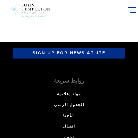
Skip
to
main
content
SIGN UP FOR NEWS AT JTF
روابط سريعة
مواد إعلامية
الجدول الزمني
الأخبا
اتصال
دخول