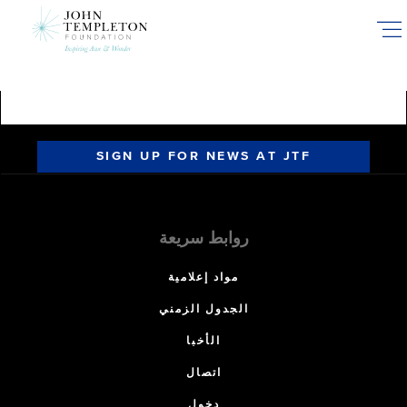
Skip
to
main
content
SIGN UP FOR NEWS AT JTF
روابط سريعة
مواد إعلامية
الجدول الزمني
الأخبا
اتصال
دخول