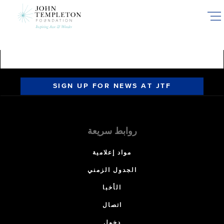
Skip
to
main
content
SIGN UP FOR NEWS AT JTF
روابط سريعة
مواد إعلامية
الجدول الزمني
الأخبا
اتصال
دخول