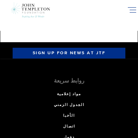
Skip
to
main
content
SIGN UP FOR NEWS AT JTF
روابط سريعة
مواد إعلامية
الجدول الزمني
الأخبا
اتصال
دخول