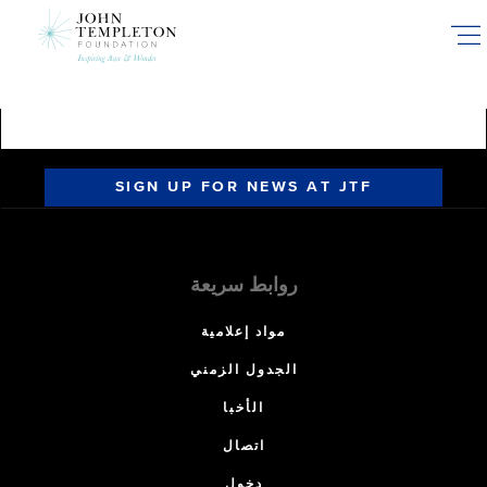
Skip
to
main
content
SIGN UP FOR NEWS AT JTF
روابط سريعة
مواد إعلامية
الجدول الزمني
الأخبا
اتصال
دخول