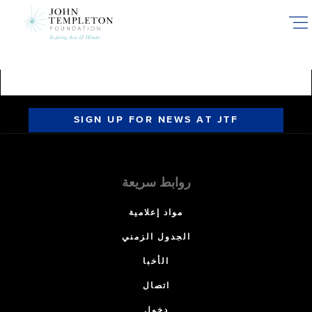
Skip
to
main
content
SIGN UP FOR NEWS AT JTF
روابط سريعة
مواد إعلامية
الجدول الزمني
الأخبا
اتصال
دخول