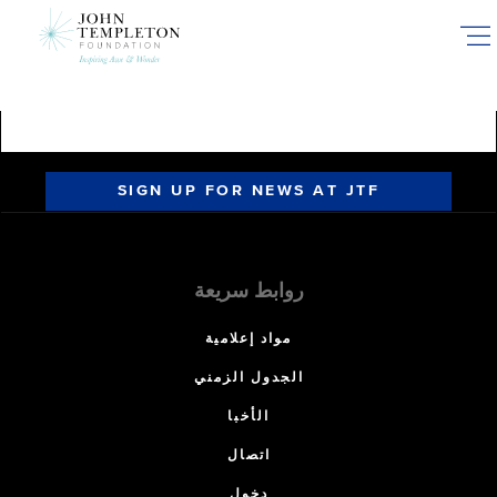
Skip
to
main
content
SIGN UP FOR NEWS AT JTF
روابط سريعة
مواد إعلامية
الجدول الزمني
الأخبا
اتصال
دخول