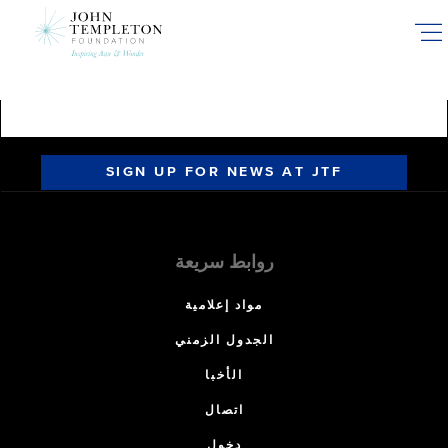
Skip
to
main
content
SIGN UP FOR NEWS AT JTF
روابط سريعة
مواد إعلامية
الجدول الزمني
الأخبا
اتصال
دخول