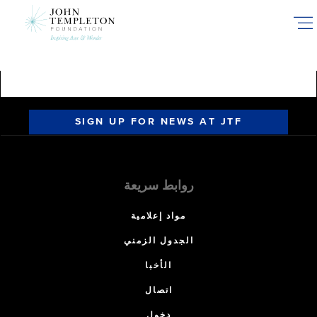
Skip
to
main
content
SIGN UP FOR NEWS AT JTF
روابط سريعة
مواد إعلامية
الجدول الزمني
الأخبا
اتصال
دخول