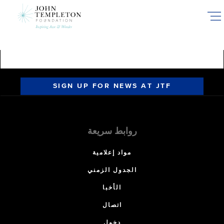
Skip
to
main
content
SIGN UP FOR NEWS AT JTF
روابط سريعة
مواد إعلامية
الجدول الزمني
الأخبا
اتصال
دخول