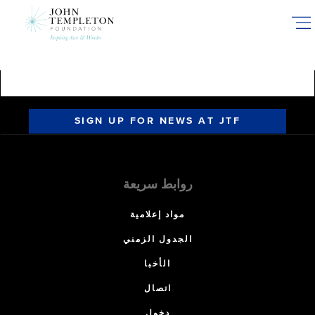
Skip
to
main
content
SIGN UP FOR NEWS AT JTF
روابط سريعة
مواد إعلامية
الجدول الزمني
الأخبا
اتصال
دخول